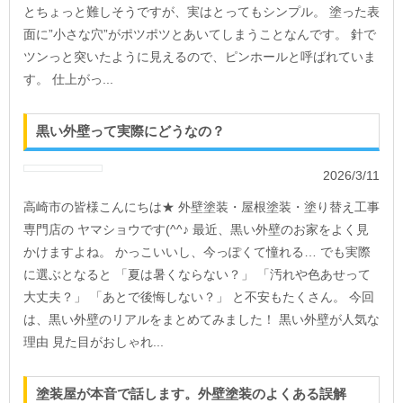
とちょっと難しそうですが、実はとってもシンプル。 塗った表
面に”小さな穴”がポツポツとあいてしまうことなんです。 針で
ツンっと突いたように見えるので、ピンホールと呼ばれていま
す。 仕上がっ...
黒い外壁って実際にどうなの？
2026/3/11
高崎市の皆様こんにちは★ 外壁塗装・屋根塗装・塗り替え工事
専門店の ヤマショウです(^^♪ 最近、黒い外壁のお家をよく見
かけますよね。 かっこいいし、今っぽくて憧れる… でも実際
に選ぶとなると 「夏は暑くならない？」 「汚れや色あせって
大丈夫？」 「あとで後悔しない？」 と不安もたくさん。 今回
は、黒い外壁のリアルをまとめてみました！ 黒い外壁が人気な
理由 見た目がおしゃれ...
塗装屋が本音で話します。外壁塗装のよくある誤解